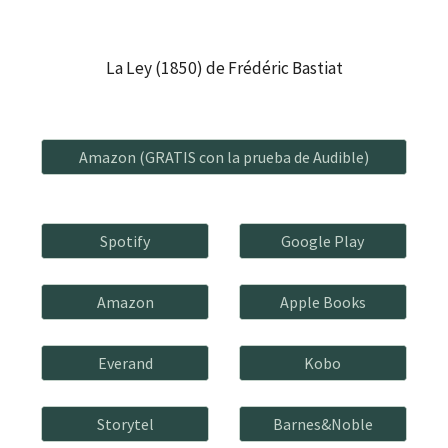
La Ley
(18
50
) de
Frédéric Bastiat
Amazon (GRATIS con la prueba de Audible)
Spotify
Google Play
Amazon
Apple Books
Everand
Kobo
Storytel
Barnes&Noble